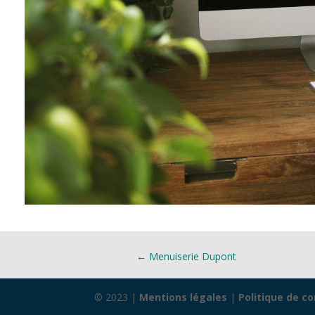
←
Menuiserie Dupont
© 2023 |
Mentions légales
|
Politique de co