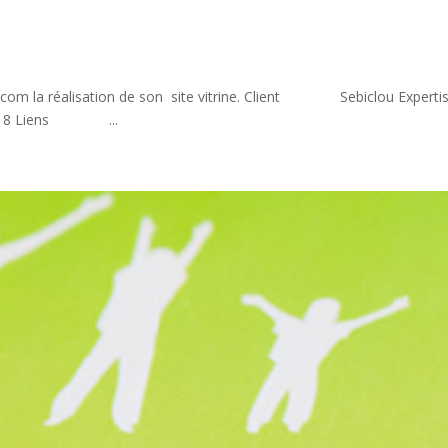
cticom la réalisation de son site vitrine. Client Sebiclou Exper
018 Liens ...