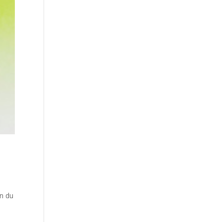
on du
Date